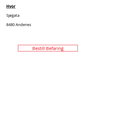
Hvor
Sjøgata
8480 Andenes
Bestill Befaring
Se flere prosjekt
Trykk på bildene for å se mer