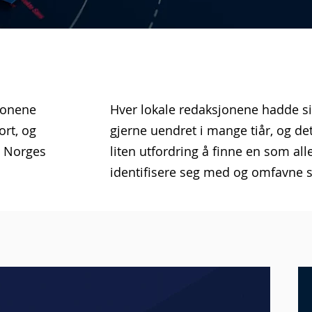
sjonene
Hver lokale redaksjonene hadde si
rt, og
gjerne uendret i mange tiår, og de
m Norges
liten utfordring å finne en som al
identifisere seg med og omfavne 