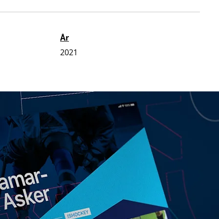
År
2021