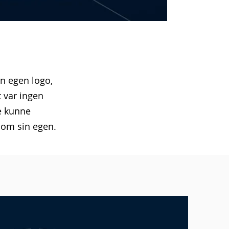
n egen logo,
t var ingen
le kunne
som sin egen.